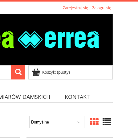
Zarejestruj się
Zaloguj się
Koszyk:
(pusty)
MIARÓW DAMSKICH
KONTAKT