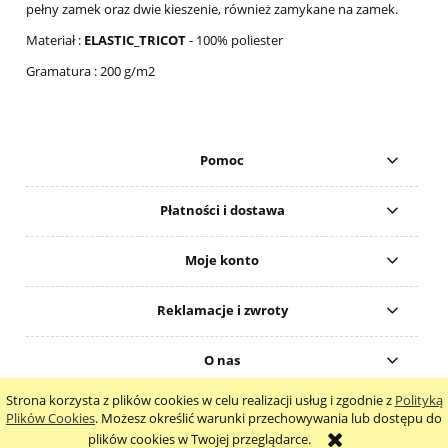
pełny zamek oraz dwie kieszenie, również zamykane na zamek.
Materiał :
ELASTIC_TRICOT
- 100% poliester
Gramatura : 200 g/m2
Pomoc
Płatności i dostawa
Moje konto
Reklamacje i zwroty
O nas
Strona korzysta z plików cookies w celu realizacji usług i zgodnie z
Polityką
pokaż pełną wersję strony
Plików Cookies
. Możesz określić warunki przechowywania lub dostępu do
plików cookies w Twojej przeglądarce.
Sklep internetowy Shoper.pl