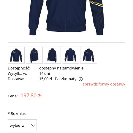
Dostępność:
dostępny na zamówienie
Wysyłka w:
14 dni
Dostawa:
15,00 zł
- Paczkomaty
sprawdź formy dostawy
Cena nie zawiera ewentualnych kosztów płatności
197,80 zł
Cena:
*
Rozmiar: